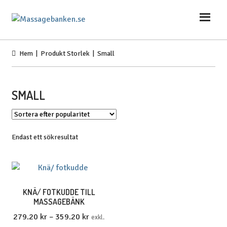
Hoppa
Hoppa
till
till
navigering
innehåll
Hem
| Produkt Storlek | Small
SMALL
Endast ett sökresultat
KNÄ/ FOTKUDDE TILL
MASSAGEBÄNK
Prisintervall:
279.20
kr
–
359.20
kr
exkl.