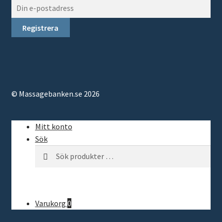
© Massagebanken.se 2026
Mitt konto
Sök
Sök
Sök
efter:
Varukorg
0