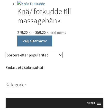
Knä/ fotkudde till
massagebänk
Prisintervall:
279.20
kr
–
359.20
kr
exkl. moms
279.20 kr349.00 kr
Den
Välj alternativ
till
här
359.20 kr449.00 kr
produkten
har
flera
Endast ett sökresultat
varianter.
De
olika
Kategorier
alternativen
kan
väljas
MENU
på