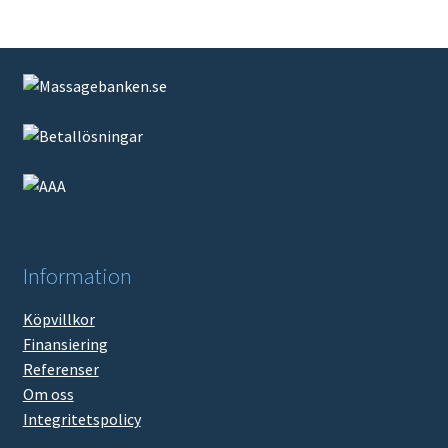
produktsidan
Information
Köpvillkor
Finansiering
Referenser
Om oss
Integritetspolicy