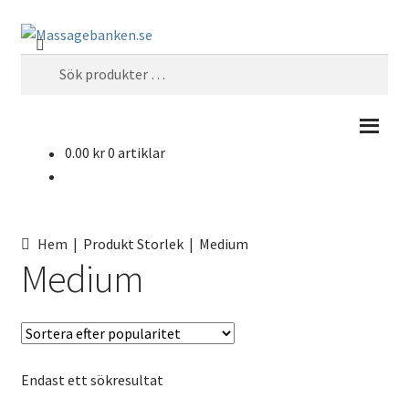
Hoppa
Hoppa
Sök
till
till
Sök
navigering
innehåll
efter:
0.00
kr
0 artiklar
Hem
| Produkt Storlek | Medium
Medium
Endast ett sökresultat