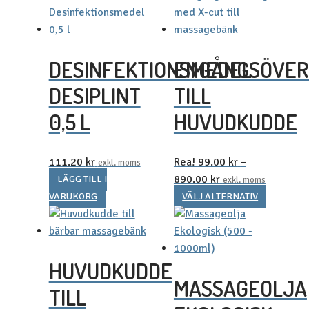
DESINFEKTIONSMEDEL
ENGÅNGSÖVER
DESIPLINT
TILL
0,5 L
HUVUDKUDDE
111.20
kr
Rea!
99.00
kr
–
exkl. moms
Prisintervall:
890.00
kr
LÄGG TILL I
exkl. moms
99.00 kr123.75 kr
Den
VARUKORG
VÄLJ ALTERNATIV
till
här
890.00 kr1.112.50
produkt
har
HUVUDKUDDE
flera
MASSAGEOLJA
varianter
TILL
De