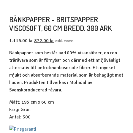
BÄNKPAPPER – BRITSPAPPER
VISCOSOFT, 60 CM BREDD. 300 ARK
Det
Det
1.116.00
kr
872.00
kr
exkl. moms
ursprungliga
nuvarande
Bänkpapper som består av 100% viskosfibrer, en ren
priset
priset
träråvara som är förnybar och därmed ett miljövänligt
var:
är:
alternativ till petroleumbaserade fibrer. Ett mycket
1.116.00 kr1.395.00 kr.
872.00 kr1.090.00 kr.
mjukt och absorberande material som är behagligt mot
huden. Produkten tillverkas i Mölndal av
Svenskproducerad råvara.
Mått: 195 cm x 60 cm
Färg: Grön
Antal: 300