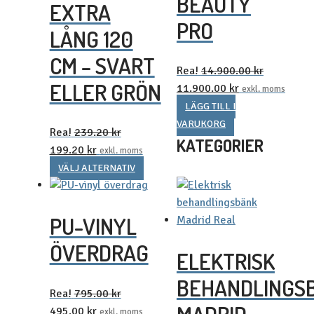
BEAUTY
EXTRA
produktsidan
på
PRO
produkts
LÅNG 120
CM – SVART
Rea!
14.900.00
kr
ELLER GRÖN
Det
Det
11.900.00
kr
exkl. moms
ursprungliga
nuvarande
LÄGG TILL I
priset
priset
VARUKORG
Rea!
239.20
kr
var:
är:
KATEGORIER
Det
Det
199.20
kr
exkl. moms
14.900.00 kr18.625.00 kr.
11.900.00 kr14
ursprungliga
nuvarande
Den
VÄLJ ALTERNATIV
priset
priset
här
var:
är:
produkten
PU-VINYL
239.20 kr299.00 kr.
199.20 kr249.00 kr.
har
flera
ÖVERDRAG
ELEKTRISK
varianter.
De
BEHANDLINGS
olika
Rea!
795.00
kr
alternativen
Det
Det
495.00
kr
exkl. moms