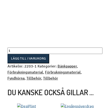
Bänkpapper
-
LÄGG TILL I VARUKORG
Britspapper
Artikelnr:
2203-1
Kategorier:
Bänkpapper
,
Viscosoft,
Förbrukningsmaterial
,
Förbrukningsmaterial
,
60
Fyndhörna
,
Tillbehör
,
Tillbehör
cm
bredd.
DU KANSKE OCKSÅ GILLAR …
300
ark
mängd