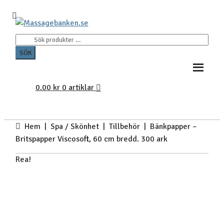
Hoppa
Hoppa
till
till
Sök
navigering
innehåll
efter:
SÖK
0.00
kr
0 artiklar
Hem
|
Spa / Skönhet
|
Tillbehör
| Bänkpapper –
Britspapper Viscosoft, 60 cm bredd. 300 ark
Rea!