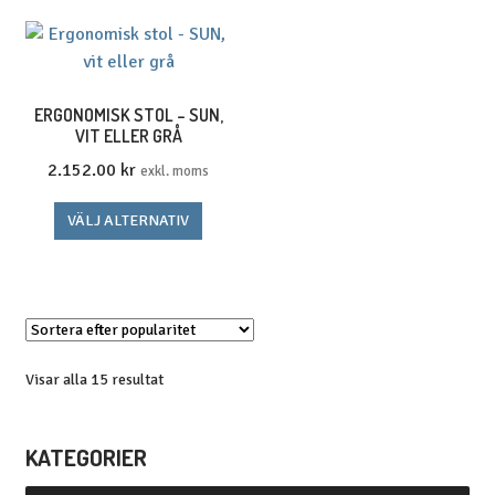
ERGONOMISK STOL – SUN,
VIT ELLER GRÅ
2.152.00
kr
exkl. moms
Den
VÄLJ ALTERNATIV
här
produkten
har
flera
varianter.
De
Sortera
Visar alla 15 resultat
efter
olika
popularitet
alternativen
KATEGORIER
kan
väljas