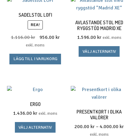
SADELSTOL LOFI
AVLASTANDE STOL MED
REA!
RYGGSTÖD MADRID XE
Det
Det
1.116.00
kr
956.00
kr
1.596.00
kr
exkl. moms
ursprungliga
nuvarande
exkl. moms
Den
VÄLJ ALTERNATIV
priset
priset
här
LÄGG TILL I VARUKORG
var:
är:
produk
1.116.00 kr1.395.00 kr.
956.00 kr1.195.00 kr.
har
flera
variante
De
olika
ERGO
alterna
PRESENTKORT I OLIKA
1.436.00
kr
exkl. moms
VALÖRER
kan
Den
väljas
Prisin
200.00
kr
–
4.000.00
kr
VÄLJ ALTERNATIV
här
på
200.0
exkl. moms