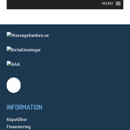
MENU
på
produktsidan
INFORMATION
Köpvillkor
Finansiering