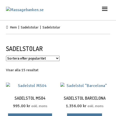
Hoppa
Hoppa
till
till
navigering
innehåll
Hem
|
Sadelstolar
| Sadelstolar
SADELSTOLAR
Sortera
Visar alla 15 resultat
efter
popularitet
SADELSTOL MS04
SADELSTOL BARCELONA
995.00
kr
1.356.00
kr
exkl. moms
exkl. moms