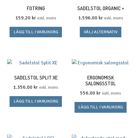
De
FOTRING
SADELSTOL ORGANIC +
olika
159.20
kr
1.596.00
kr
exkl. moms
exkl. moms
alternativen
kan
Den
LÄGG TILL I VARUKORG
VÄLJ ALTERNATIV
väljas
här
på
produk
produktsidan
har
flera
variante
De
SADELSTOL SPLIT XE
ERGONOMISK
SALONGSSTOL
olika
1.356.00
kr
exkl. moms
alterna
556.00
kr
exkl. moms
kan
LÄGG TILL I VARUKORG
väljas
LÄGG TILL I VARUKORG
på
produkt