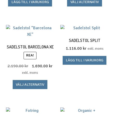
Den
LÄGG TILL I VARUKORG
VÄLJ ALTERNATIV
här
produk
har
flera
variante
De
SADELSTOL SPLIT
olika
SADELSTOL BARCELONA XE
1.116.00
kr
exkl. moms
alterna
REA!
kan
LÄGG TILL I VARUKORG
väljas
Det
Det
2.190.00
kr
1.690.00
kr
på
ursprungliga
nuvarande
exkl. moms
produkt
priset
priset
Den
VÄLJ ALTERNATIV
var:
är:
här
2.190.00 kr2.737.50 kr.
1.690.00 kr2.112.50 kr.
produkten
har
flera
varianter.