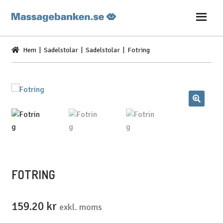
Hoppa
Hoppa
till
till
navigering
innehåll
Hem
|
Sadelstolar
|
Sadelstolar
| Fotring
FOTRING
159.20
kr
exkl. moms