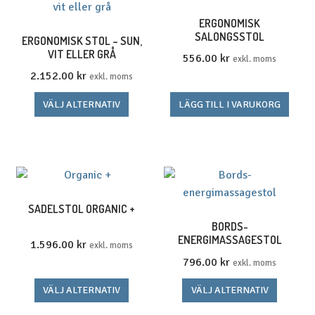
ERGONOMISK
SALONGSSTOL
ERGONOMISK STOL – SUN,
VIT ELLER GRÅ
556.00
kr
exkl. moms
2.152.00
kr
exkl. moms
Den
VÄLJ ALTERNATIV
LÄGG TILL I VARUKORG
här
produkten
har
flera
varianter.
De
SADELSTOL ORGANIC +
olika
BORDS-
ENERGIMASSAGESTOL
alternativen
1.596.00
kr
exkl. moms
kan
796.00
kr
exkl. moms
väljas
Den
Den
VÄLJ ALTERNATIV
VÄLJ ALTERNATIV
på
här
här
produktsidan