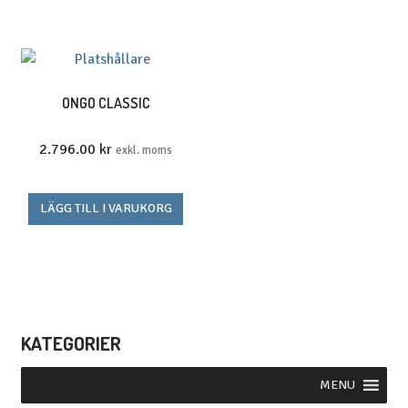
produkten
produk
har
har
flera
flera
varianter.
variante
De
De
ONGO CLASSIC
olika
olika
alternativen
alterna
2.796.00
kr
exkl. moms
kan
kan
väljas
väljas
LÄGG TILL I VARUKORG
på
på
produktsidan
produkt
KATEGORIER
MENU