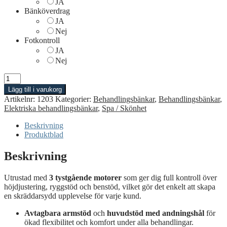
JA
Bänköverdrag
JA
Nej
Fotkontroll
JA
Nej
Behandlingsbänk
Ster
Lägg till i varukorg
mängd
Artikelnr:
1203
Kategorier:
Behandlingsbänkar
,
Behandlingsbänkar
,
Elektriska behandlingsbänkar
,
Spa / Skönhet
Beskrivning
Produktblad
Beskrivning
Utrustad
med
3
tystgående
motorer
som
ger
dig
full
kontroll
över
höjdjustering,
ryggstöd
och
benstöd,
vilket
gör
det
enkelt
att
skapa
en
skräddarsydd
upplevelse
för
varje
kund.
Avtagbara
armstöd
och
huvudstöd
med
andningshål
för
ökad
flexibilitet
och
komfort
under
alla
behandlingar.