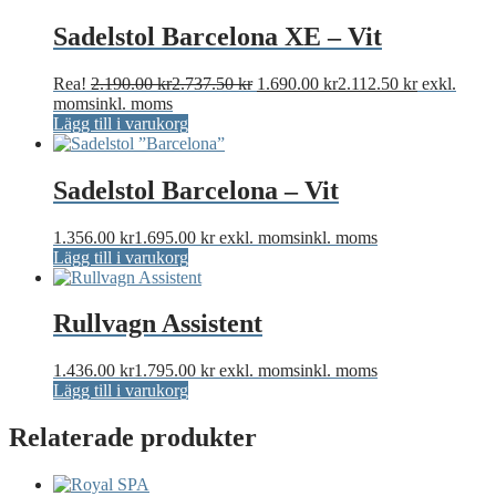
Sadelstol Barcelona XE – Vit
Det
Det
Rea!
2.190.00
kr
2.737.50
kr
1.690.00
kr
2.112.50
kr
exkl.
ursprungliga
nuvarande
moms
inkl. moms
priset
priset
Lägg till i varukorg
var:
är:
2.190.00 kr2.737.50 kr.
1.690.00 kr
Sadelstol Barcelona – Vit
1.356.00
kr
1.695.00
kr
exkl. moms
inkl. moms
Lägg till i varukorg
Rullvagn Assistent
1.436.00
kr
1.795.00
kr
exkl. moms
inkl. moms
Lägg till i varukorg
Relaterade produkter