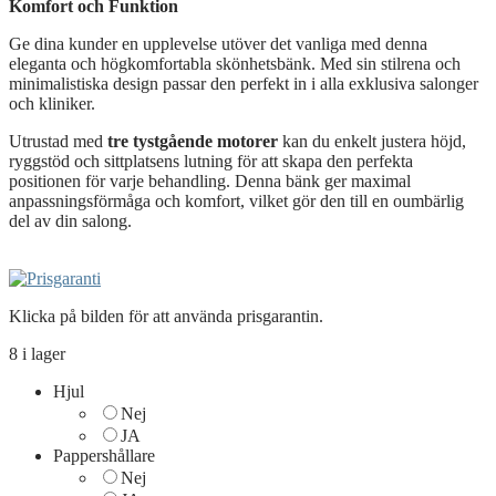
Komfort
och
Funktion
Ge
dina
kunder
en
upplevelse
utöver
det
vanliga
med
denna
eleganta
och
högkomfortabla
skönhetsbänk.
Med
sin
stilrena
och
minimalistiska
design
passar
den
perfekt
in
i
alla
exklusiva
salonger
och
kliniker.
Utrustad
med
tre
tystgående
motorer
kan
du
enkelt
justera
höjd,
ryggstöd
och
sittplatsens
lutning
för
att
skapa
den
perfekta
positionen
för
varje
behandling.
Denna
bänk
ger
maximal
anpassningsförmåga
och
komfort,
vilket
gör
den
till
en
oumbärlig
del
av
din
salong.
Klicka på bilden för att använda prisgarantin.
8 i lager
Hjul
Nej
JA
Pappershållare
Nej