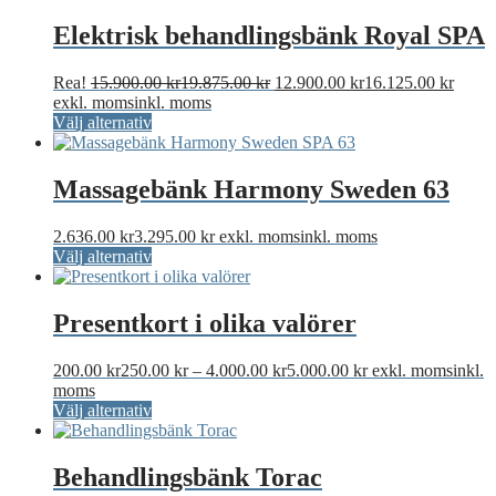
Elektrisk behandlingsbänk Royal SPA
Det
Det
Rea!
15.900.00
kr
19.875.00
kr
12.900.00
kr
16.125.00
kr
ursprungliga
nuvar
exkl. moms
inkl. moms
Den
priset
priset
Välj alternativ
här
var:
är:
produkten
15.900.00 kr19.875.00 kr.
12.90
har
Massagebänk Harmony Sweden 63
flera
varianter.
2.636.00
kr
3.295.00
kr
exkl. moms
inkl. moms
De
Den
Välj alternativ
olika
här
alternativen
produkten
kan
har
Presentkort i olika valörer
väljas
flera
på
varianter.
produktsidan
Prisintervall:
200.00
kr
250.00
kr
–
4.000.00
kr
5.000.00
kr
exkl. moms
inkl.
De
200.00 kr250.00 k
moms
olika
Den
till
Välj alternativ
alternativen
här
4.000.00 kr5.000.
kan
produkten
väljas
har
Behandlingsbänk Torac
på
flera
produktsidan