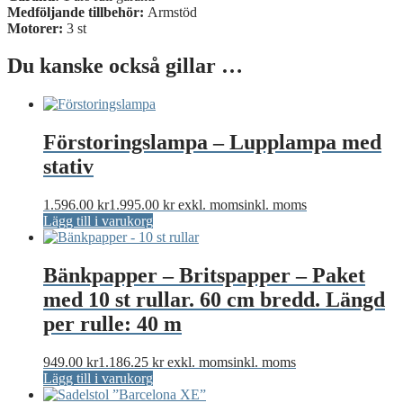
Medföljande tillbehör:
Armstöd
Motorer:
3 st
Du kanske också gillar …
Förstoringslampa – Lupplampa med
stativ
1.596.00
kr
1.995.00
kr
exkl. moms
inkl. moms
Lägg till i varukorg
Bänkpapper – Britspapper – Paket
med 10 st rullar. 60 cm bredd. Längd
per rulle: 40 m
949.00
kr
1.186.25
kr
exkl. moms
inkl. moms
Lägg till i varukorg