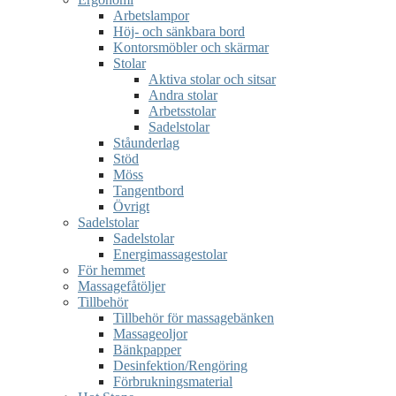
Arbetslampor
Höj- och sänkbara bord
Kontorsmöbler och skärmar
Stolar
Aktiva stolar och sitsar
Andra stolar
Arbetsstolar
Sadelstolar
Ståunderlag
Stöd
Möss
Tangentbord
Övrigt
Sadelstolar
Sadelstolar
Energimassagestolar
För hemmet
Massagefåtöljer
Tillbehör
Tillbehör för massagebänken
Massageoljor
Bänkpapper
Desinfektion/Rengöring
Förbrukningsmaterial