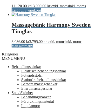
varianter.
11.120.00
kr
13.900.00
kr
exkl. moms
inkl. moms
De
Lägg till i varukorg
olika
alternativen
kan
Massagebänk Harmony Sweden
väljas
på
Timglas
produktsidan
3.036.00
kr
3.795.00
kr
exkl. moms
inkl. moms
Den
Välj alternativ
här
Kategorier
produkten
MENU
MENU
har
flera
Behandlingsbänkar
varianter.
Elektriska behandlingsbänkar
De
Fotvårdsstolar
olika
Stationära behandlingsbänkar
alternativen
Bärbara massagebänkar
kan
Energimassagestolar
väljas
Spa / Skönhet
på
Behandlingsbänkar
produktsidan
Förbrukningsmaterial
Lupplampor