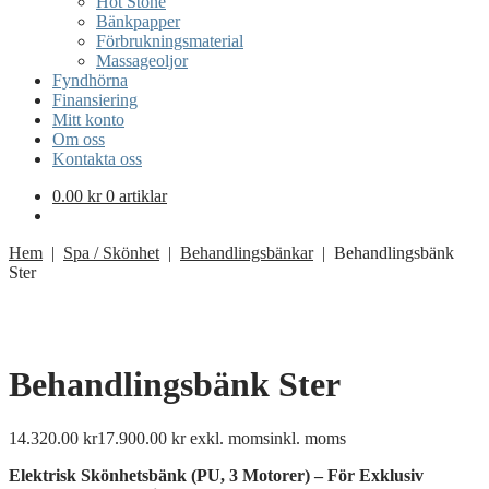
Hot Stone
Bänkpapper
Förbrukningsmaterial
Massageoljor
Fyndhörna
Finansiering
Mitt konto
Om oss
Kontakta oss
0.00
kr
0 artiklar
Hem
|
Spa / Skönhet
|
Behandlingsbänkar
| Behandlingsbänk
Ster
Behandlingsbänk Ster
14.320.00
kr
17.900.00
kr
exkl. moms
inkl. moms
Elektrisk
Skönhetsbänk (
PU,
3
Motorer) –
För
Exklusiv