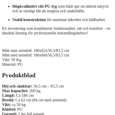
Högkvalitativt
vitt
PU-
tyg
som
både
ger
ett
stilrent
intryck
och
är
otroligt
lätt
att
rengöra
och
underhålla.
Stabil
konstruktion
för
maximal
säkerhet
och
hållbarhet.
En
investering
som
kombinerar
funktionalitet,
stil
och
komfort –
en
idealisk
lösning
för
professionella
behandlingsbehov!
Mått utan armstöd: 186x62x56,5/83,5 cm
Mått med armstöd: 186x84x56,5/83,5 cm
Vikt: 59 Kg
Material: PU
Produktblad
Höj och sänkbar:
56,5 cm – 83,5 cm
Max kapacitet:
200 kg
Längd:
Ca 186 cm
Bredd:
Ca 62 cm (84 cm med armstöd)
Vikt:
ca 59 kg
Klädsel:
PU
Garanti:
1 års full garanti