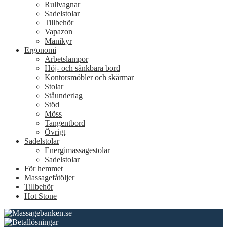
Rullvagnar
Sadelstolar
Tillbehör
Vapazon
Manikyr
Ergonomi
Arbetslampor
Höj- och sänkbara bord
Kontorsmöbler och skärmar
Stolar
Ståunderlag
Stöd
Möss
Tangentbord
Övrigt
Sadelstolar
Energimassagestolar
Sadelstolar
För hemmet
Massagefåtöljer
Tillbehör
Hot Stone