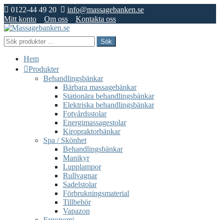
0122-44 49 20
info@massagebanken.se
Mitt konto
Om oss
Kontakta oss
Hoppa
Hoppa
till
till
Sök
Sök
navigering
innehåll
efter:
Hem
Produkter
Behandlingsbänkar
Bärbara massagebänkar
Stationära behandlingsbänkar
Elektriska behandlingsbänkar
Fotvårdsstolar
Energimassagestolar
Kiropraktorbänkar
Spa / Skönhet
Behandlingsbänkar
Manikyr
Lupplampor
Rullvagnar
Sadelstolar
Förbrukningsmaterial
Tillbehör
Vapazon
Ergonomi