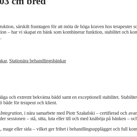
03 cm bred
uktion, särskilt framtagen för att möta de höga kraven hos terapeuter s
ion – har vi skapat en bänk som kombinerar funktion, stabilitet och komf
.
nkar
,
Stationära behandlingsbänkar
a och extremt bekväma bädd samt en exceptionell stabilitet. Stabilitete
både för terapeut och klient.
 Integration
, i nära samarbete med Piotr Szałański – certifierad och av
der sessionen – stå, sitta, luta eller till och med knäböja på bänken – o
 mage eller sida – vilket ger frihet i behandlingsupplägget och full kom