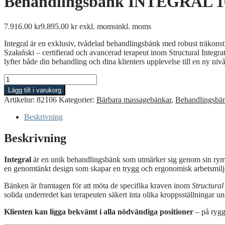
Behandlingsbänk INTEGRAL 1
7.916.00
kr
9.895.00
kr
exkl. moms
inkl. moms
Integral är en exklusiv, tvådelad behandlingsbänk med robust träkonstr
Szałański – certifierad och avancerad terapeut inom Structural Integrat
lyfter både din behandling och dina klienters upplevelse till en ny nivå
Behandlingsbänk
INTEGRAL
Lägg till i varukorg
103
Artikelnr:
82106
Kategorier:
Bärbara massagebänkar
,
Behandlingsbä
cm
bred
Beskrivning
mängd
Beskrivning
Integral
är en unik behandlingsbänk som utmärker sig genom sin rymlig
en genomtänkt design som skapar en trygg och ergonomisk arbetsmiljö 
Bänken är framtagen för att möta de specifika kraven inom
Structural
solida underredet kan terapeuten säkert inta olika kroppsställningar un
Klienten kan ligga bekvämt i alla nödvändiga positioner
– på rygg,