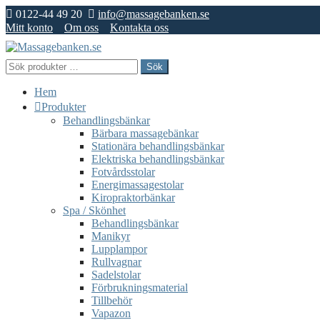
0122-44 49 20
info@massagebanken.se
Mitt konto
Om oss
Kontakta oss
Hoppa
Hoppa
till
till
Sök
Sök
navigering
innehåll
efter:
Hem
Produkter
Behandlingsbänkar
Bärbara massagebänkar
Stationära behandlingsbänkar
Elektriska behandlingsbänkar
Fotvårdsstolar
Energimassagestolar
Kiropraktorbänkar
Spa / Skönhet
Behandlingsbänkar
Manikyr
Lupplampor
Rullvagnar
Sadelstolar
Förbrukningsmaterial
Tillbehör
Vapazon