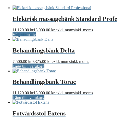
Elektrisk massagebänk Standard Profe
11.120.00
kr
13.900.00
kr
exkl. moms
inkl. moms
Den
Välj alternativ
här
produkten
har
Behandlingsbänk Delta
flera
varianter.
7.500.00
kr
9.375.00
kr
exkl. moms
inkl. moms
De
Lägg till i varukorg
olika
alternativen
kan
Behandlingsbänk Torac
väljas
på
produktsidan
11.120.00
kr
13.900.00
kr
exkl. moms
inkl. moms
Lägg till i varukorg
Fotvårdsstol Extens