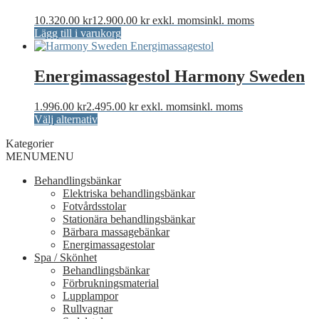
10.320.00
kr
12.900.00
kr
exkl. moms
inkl. moms
Lägg till i varukorg
Energimassagestol Harmony Sweden
1.996.00
kr
2.495.00
kr
exkl. moms
inkl. moms
Den
Välj alternativ
här
Kategorier
produkten
MENU
MENU
har
flera
Behandlingsbänkar
varianter.
Elektriska behandlingsbänkar
De
Fotvårdsstolar
olika
Stationära behandlingsbänkar
alternativen
Bärbara massagebänkar
kan
Energimassagestolar
väljas
Spa / Skönhet
på
Behandlingsbänkar
produktsidan
Förbrukningsmaterial
Lupplampor
Rullvagnar