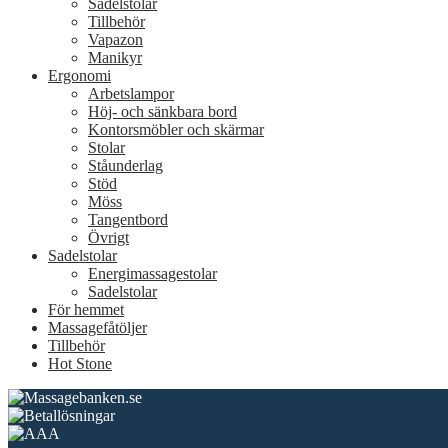
Sadelstolar
Tillbehör
Vapazon
Manikyr
Ergonomi
Arbetslampor
Höj- och sänkbara bord
Kontorsmöbler och skärmar
Stolar
Ståunderlag
Stöd
Möss
Tangentbord
Övrigt
Sadelstolar
Energimassagestolar
Sadelstolar
För hemmet
Massagefåtöljer
Tillbehör
Hot Stone