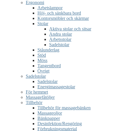
Ergonomi
Arbetslampor
Höj- och sänkbara bord
Kontorsmöbler och skärmar
Stolar
Aktiva stolar och sitsar
Andra stolar
Arbetsstolar
Sadelstolar
Ståunderlag
Stöd
Möss
Tangentbord
Övrigt
Sadelstolar
Sadelstolar
Energimassagestolar
För hemmet
Massagefåtöljer
Tillbehör
Tillbehör för massagebänken
Massageoljor
Bänkpapper
Desinfektion/Rengöring
Förbrukningsmaterial