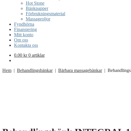
Hot Stone
Bänkpapper
Förbrukningsmaterial
Massageoljor
Fyndhörna
Finansiering
Mitt konto
Om oss
Kontakta oss
0.00
kr
0 artiklar
Hem
|
Behandlingsbänkar
|
Bärbara massagebänkar
| Behandling