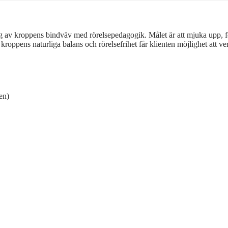
av kroppens bindväv med rörelsepedagogik. Målet är att mjuka upp, förl
roppens naturliga balans och rörelsefrihet får klienten möjlighet att v
en)