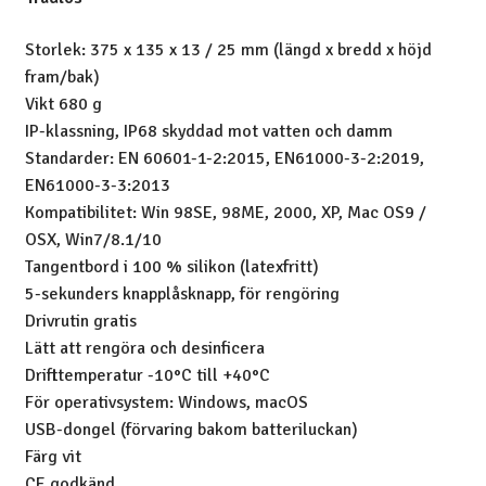
Storlek: 375 x 135 x 13 / 25 mm (längd x bredd x höjd
fram/bak)
Vikt 680 g
IP-klassning, IP68 skyddad mot vatten och damm
Standarder: EN 60601-1-2:2015, EN61000-3-2:2019,
EN61000-3-3:2013
Kompatibilitet: Win 98SE, 98ME, 2000, XP, Mac OS9 /
OSX, Win7/8.1/10
Tangentbord i 100 % silikon (latexfritt)
5-sekunders knapplåsknapp, för rengöring
Drivrutin gratis
Lätt att rengöra och desinficera
Drifttemperatur -10°C till +40°C
För operativsystem: Windows, macOS
USB-dongel (förvaring bakom batteriluckan)
Färg vit
CE godkänd