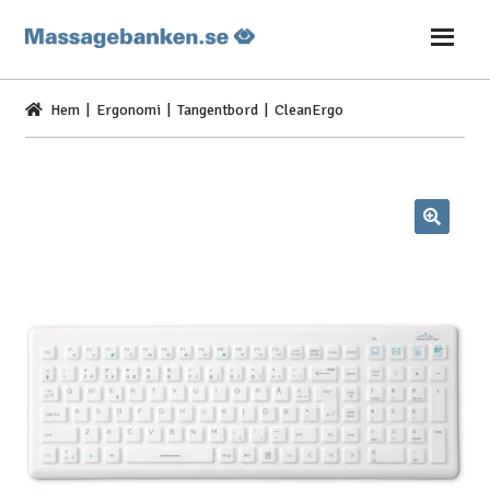
Hoppa
Hoppa
till
till
navigering
innehåll
Hem
|
Ergonomi
|
Tangentbord
| CleanErgo