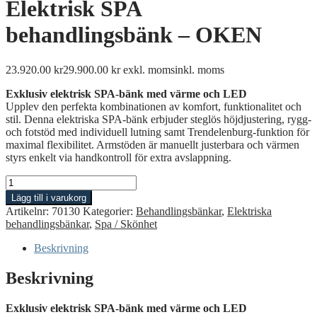
Elektrisk SPA
behandlingsbänk – OKEN
23.920.00
kr
29.900.00
kr
exkl. moms
inkl. moms
Exklusiv elektrisk SPA-bänk med värme och LED
Upplev den perfekta kombinationen av komfort, funktionalitet och
stil. Denna elektriska SPA-bänk erbjuder steglös höjdjustering, rygg-
och fotstöd med individuell lutning samt Trendelenburg-funktion för
maximal flexibilitet. Armstöden är manuellt justerbara och värmen
styrs enkelt via handkontroll för extra avslappning.
Elektrisk
SPA
Lägg till i varukorg
behandlingsbänk
Artikelnr:
70130
Kategorier:
Behandlingsbänkar
,
Elektriska
-
behandlingsbänkar
,
Spa / Skönhet
OKEN
mängd
Beskrivning
Beskrivning
Exklusiv elektrisk SPA-bänk med värme och LED