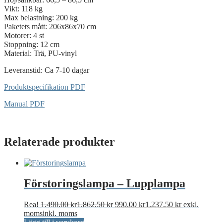
Vikt: 118 kg
Max belastning: 200 kg
Paketets mått: 206x86x70 cm
Motorer: 4 st
Stoppning: 12 cm
Material: Trä, PU-vinyl
Leveranstid: Ca 7-10 dagar
Produktspecifikation PDF
Manual PDF
Relaterade produkter
Förstoringslampa – Lupplampa
Det
Det
Rea!
1.490.00
kr
1.862.50
kr
990.00
kr
1.237.50
kr
exkl.
ursprungliga
nuvarande
moms
inkl. moms
priset
priset