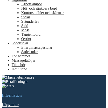
Arbetslampor
Höj- och sänkbara bord
Kontorsmöbler och skärmar
Stolar
Ståunderlag
Stöd
Möss
Tangentbord
Övrigt
Sadelstolar
Energimassagestolar
Sadelstolar
För hemmet
Massagefåtöljer
Tillbehör
Hot Stone
Information
Köpvillkor