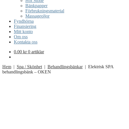
Hot Stone
Bänkpapper
Förbrukningsmaterial
Massageoljor
Fyndhörna
Finansiering
Mitt konto
Om oss
Kontakta oss
0.00
kr
0 artiklar
Hem
|
Spa / Skönhet
|
Behandlingsbänkar
| Elektrisk SPA
behandlingsbänk – OKEN