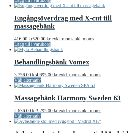
Lägg till i varukorg
var:
är:
1.490.00 kr1.862.50 kr.
990.00 kr1.2
Engångsöverdrag med X-cut till
massagebänk
416.00
kr
520.00
kr
exkl. moms
inkl. moms
Lägg till i varukorg
Behandlingsbänk Vomex
3.756.00
kr
4.695.00
kr
exkl. moms
inkl. moms
Den
Välj alternativ
här
produkten
har
Massagebänk Harmony Sweden 63
flera
varianter.
2.636.00
kr
3.295.00
kr
exkl. moms
inkl. moms
De
Den
Välj alternativ
olika
här
alternativen
produkten
kan
har