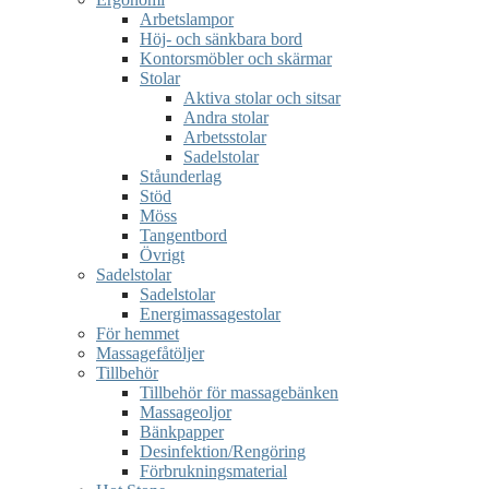
Arbetslampor
Höj- och sänkbara bord
Kontorsmöbler och skärmar
Stolar
Aktiva stolar och sitsar
Andra stolar
Arbetsstolar
Sadelstolar
Ståunderlag
Stöd
Möss
Tangentbord
Övrigt
Sadelstolar
Sadelstolar
Energimassagestolar
För hemmet
Massagefåtöljer
Tillbehör
Tillbehör för massagebänken
Massageoljor
Bänkpapper
Desinfektion/Rengöring
Förbrukningsmaterial