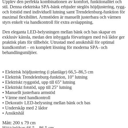
Upplev den perfekta kombinationen av komfort, funktionalitet och
stil. Denna elektriska SPA-bänk erbjuder steglös höjdjustering, rygg-
och fotstöd med individuell lutning samt Trendelenburg-funktion för
maximal flexibilitet. Armstöden är manuellt justerbara och värmen
styrs enkelt via handkontroll för extra avslappning.
Den eleganta LED-belysningen mellan bänk och bas skapar en
exklusiv känsla, medan den inbyggda förvaringen med två lådor ger
praktisk plats för tillbehör. Utrustad med ansiktshål för optimal
kundkomfort – en komplett lösning för moderna SPA- och
behandlingsmiljöer.
• Elektrisk höjdjustering (i planläge) 66,5–86,5 cm
• Elektrisk Trendelenburg-funktion, 10° lutning
• Elektriskt ryggstöd, upp till 65° lutning
• Elektriskt fotstöd, upp till 25° lutning
• Manuellt justerbara armstöd
• Värme med handkontroll
• Dekorativ LED-belysning mellan bänk och bas
• Underskåp med 2 lådor
• Ansiktshål
Mått: 200 x 79 cm
Höj/sänkbar: 66,5 – 86,5 cm