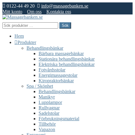
0122-44 49 20
info@massagebanken.se
Mitt konto
Om oss
Kontakta oss
Hoppa
Hoppa
till
till
Sök
Sök
navigering
innehåll
efter:
Hem
Produkter
Behandlingsbänkar
Bärbara massagebänkar
Stationära behandlingsbänkar
Elektriska behandlingsbänkar
Fotvårdsstolar
Energimassagestolar
Kiropraktorbänkar
Spa / Skönhet
Behandlingsbänkar
Manikyr
Lupplampor
Rullvagnar
Sadelstolar
Förbrukningsmaterial
Tillbehör
Vapazon
Ergonomi