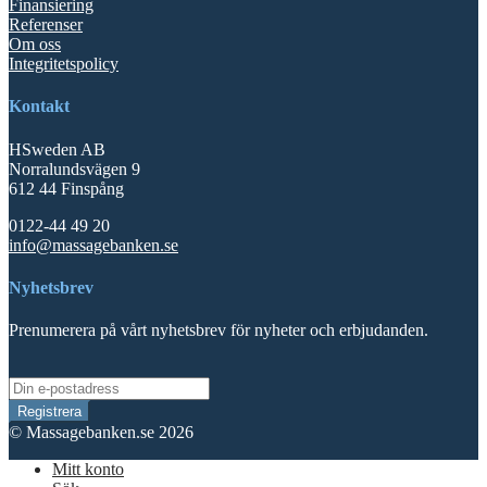
Finansiering
Referenser
Om oss
Integritetspolicy
Kontakt
HSweden AB
Norralundsvägen 9
612 44 Finspång
0122-44 49 20
info@massagebanken.se
Nyhetsbrev
Prenumerera på vårt nyhetsbrev för nyheter och erbjudanden.
© Massagebanken.se 2026
Mitt konto