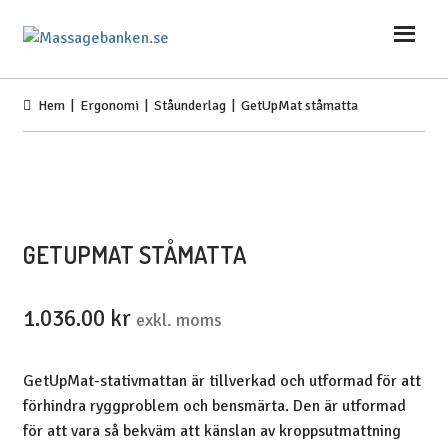
Hoppa
Hoppa
till
till
navigering
innehåll
Hem
|
Ergonomi
|
Ståunderlag
| GetUpMat ståmatta
GETUPMAT STÅMATTA
1.036.00
kr
exkl. moms
GetUpMat-stativmattan är tillverkad och utformad för att
förhindra ryggproblem och bensmärta. Den är utformad
för att vara så bekväm att känslan av kroppsutmattning