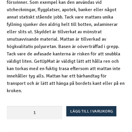
försvinner. Som exempel kan den användas vid
utcheckningar, flygplatser, apotek, banker eller något
annat statiskt stående jobb. Tack vare mattans unika
fyllning sjunker den aldrig helt till botten, avlaminerar
eller slits ut. Skyddet är tillverkat av mönstrat
smutsavvisande material. Mattan är tillverkad av
högkvalitativ polyuretan. Basen är oöverträffad i grepp.
Tack vare de avfasade kanterna är risken för att snubbla
väldigt liten. GetUpMat är väldigt lätt att hålla ren och
kan torkas med en fuktig trasa eftersom att mattan inte
innehåller tyg alls. Mattan har ett bärhandtag för
transport och är lätt att hänga på bordets kant eller på en
kroken.
GetUpMat
LÄGG TILL I VARUKORG
ståmatta
mängd