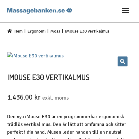
Hoppa
Hoppa
till
till
navigering
innehåll
Hem
|
Ergonomi
|
Möss
| iMouse E30 vertikalmus
IMOUSE E30 VERTIKALMUS
1.436.00
kr
exkl. moms
Den nya iMouse E30 är en programmerbar ergonomisk
trådlös vertikal mus. Den är lätt att omfamna och sitter
perfekt i din hand. Musen leder handen till en neutral