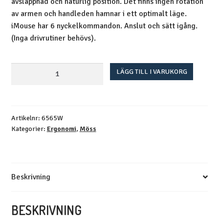
avslappnad och naturlig position. Det finns ingen rotation
av armen och handleden hamnar i ett optimalt läge.
iMouse har 6 nyckelkommandon. Anslut och sätt igång.
(Inga drivrutiner behövs).
iMouse
LÄGG TILL I VARUKORG
E30
vertikalmus
mängd
Artikelnr:
6565W
Kategorier:
Ergonomi
,
Möss
Beskrivning
BESKRIVNING