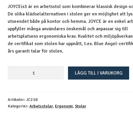
JOYCEis3 är en arbetsstol som kombinerar klassisk design oc
De olika klädselalternativen i stolen ger en möjlighet att ly
utseendet både på kontor och hemma. JOYCE är en enkel ar
uppfyller många användares önskemål och anpassar sig till
arbetsplatsens ergonomiska krav. Kvalitet och miljöpåverkan
de certifikat som stolen har uppnått, t.ex. Blue Angel-certifi
års garanti talar för stolen.
JOYCEis3
LÄGG TILL I VARUKORG
arbetsstol
mängd
Artikelnr:
JC218
Kategorier:
Arbetsstolar
,
Ergonomi
,
Stolar