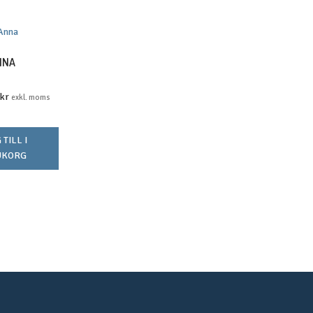
NNA
kr
exkl. moms
TILL I
UKORG