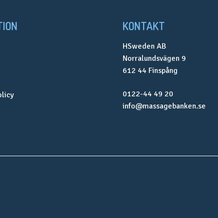
TION
KONTAKT
HSweden AB
Norralundsvägen 9
612 44 Finspång
0122-44 49 20
olicy
info@massagebanken.se