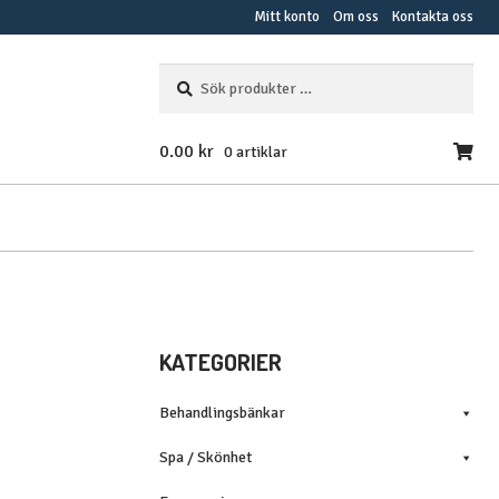
Mitt konto
Om oss
Kontakta oss
Sök
SÖK
efter:
0.00
kr
0 artiklar
KATEGORIER
Behandlingsbänkar
Spa / Skönhet