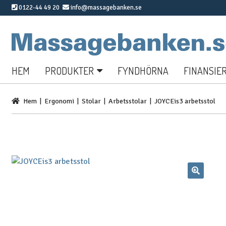
0122-44 49 20
info@massagebanken.se
Hoppa
Hoppa
till
till
navigering
innehåll
HEM
PRODUKTER
FYNDHÖRNA
FINANSIE
Hem
|
Ergonomi
|
Stolar
|
Arbetsstolar
| JOYCEis3 arbetsstol