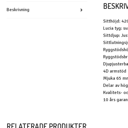
BESKRI
Beskrivning
Sitthöjd: 4
Lucia tyg: sv
Sittdjup: Ju
Sittlutnings
Ryggstödsh
Ryggstödsbr
Djupjusterba
4D armstöd
Mjuka 65 mm
Delar av hög
Kvalitets- o
10 års garan
RELATERADE PRODUKTER