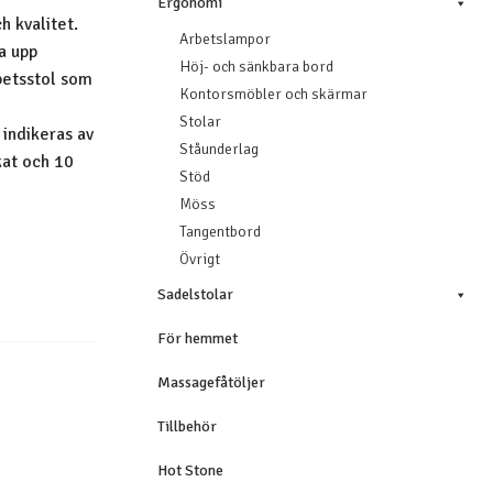
Ergonomi
h kvalitet.
Arbetslampor
sa upp
Höj- och sänkbara bord
betsstol som
Kontorsmöbler och skärmar
Stolar
 indikeras av
Ståunderlag
kat och 10
Stöd
Möss
Tangentbord
Övrigt
Sadelstolar
För hemmet
Massagefåtöljer
Tillbehör
Hot Stone