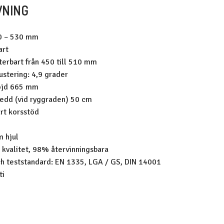
VNING
20 – 530 mm
art
sterbart från 450 till 510 mm
justering: 4,9 grader
öjd 665 mm
edd (vid ryggraden) 50 cm
rt korsstöd
 hjul
 kvalitet, 98% återvinningsbara
ch teststandard: EN 1335, LGA / GS, DIN 14001
ti