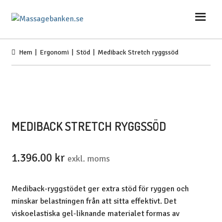
Hoppa
Hoppa
till
till
navigering
innehåll
Hem
|
Ergonomi
|
Stöd
| Mediback Stretch ryggssöd
MEDIBACK STRETCH RYGGSSÖD
1.396.00
kr
exkl. moms
Mediback-ryggstödet ger extra stöd för ryggen och
minskar belastningen från att sitta effektivt. Det
viskoelastiska gel-liknande materialet formas av