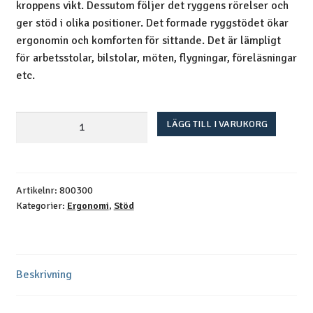
kroppens vikt. Dessutom följer det ryggens rörelser och
ger stöd i olika positioner. Det formade ryggstödet ökar
ergonomin och komforten för sittande. Det är lämpligt
för arbetsstolar, bilstolar, möten, flygningar, föreläsningar
etc.
Mediback
LÄGG TILL I VARUKORG
Stretch
ryggssöd
mängd
Artikelnr:
800300
Kategorier:
Ergonomi
,
Stöd
Beskrivning