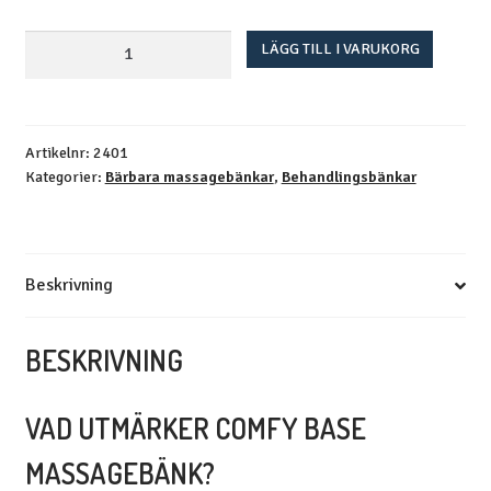
Portabel
LÄGG TILL I VARUKORG
massagebänk
aluminium
Comfy
Base
Artikelnr:
2401
Kategorier:
Bärbara massagebänkar
,
Behandlingsbänkar
–
Svart
mängd
Beskrivning
BESKRIVNING
VAD UTMÄRKER COMFY BASE
MASSAGEBÄNK?