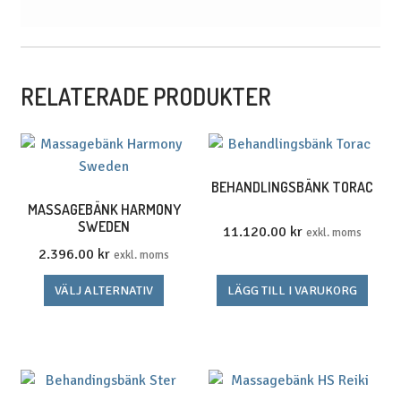
RELATERADE PRODUKTER
BEHANDLINGSBÄNK TORAC
MASSAGEBÄNK HARMONY
SWEDEN
11.120.00
kr
exkl. moms
2.396.00
kr
exkl. moms
Den
VÄLJ ALTERNATIV
LÄGG TILL I VARUKORG
här
produkten
har
flera
varianter.