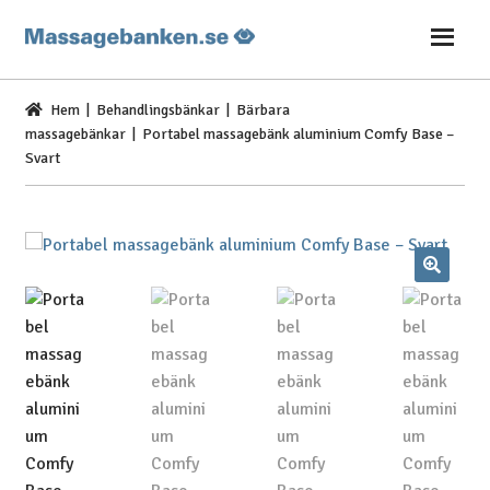
Hoppa
Hoppa
till
till
navigering
innehåll
Hem
|
Behandlingsbänkar
|
Bärbara
massagebänkar
| Portabel massagebänk aluminium Comfy Base –
Svart