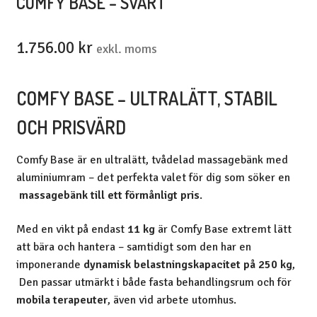
COMFY BASE – SVART
1.756.00
kr
exkl. moms
COMFY BASE – ULTRALÄTT, STABIL
OCH PRISVÄRD
Comfy Base är en ultralätt, tvådelad massagebänk med
aluminiumram – det perfekta valet för dig som söker en
massagebänk till ett förmånligt pris
.
Med en vikt på endast
11 kg
är Comfy Base extremt lätt
att bära och hantera – samtidigt som den har en
imponerande
dynamisk belastningskapacitet på 250 kg
,
Den passar utmärkt i både fasta behandlingsrum och för
mobila terapeuter
, även vid arbete utomhus.