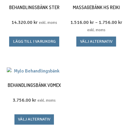
De
BEHANDLINGSBÄNK STER
MASSAGEBÄNK HS REIKI
olika
alternativen
Prisi
14.320.00
kr
1.516.00
kr
–
1.756.00
kr
exkl. moms
kan
1.51
exkl. moms
väljas
till
Den
LÄGG TILL I VARUKORG
VÄLJ ALTERNATIV
på
1.75
här
produktsidan
produk
har
flera
variante
De
BEHANDLINGSBÄNK VOMEX
olika
alterna
3.756.00
kr
exkl. moms
kan
väljas
Den
VÄLJ ALTERNATIV
på
här
produkt