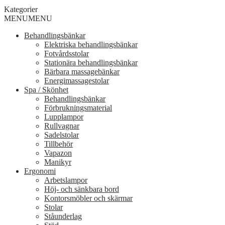
Kategorier
MENU
MENU
Behandlingsbänkar
Elektriska behandlingsbänkar
Fotvårdsstolar
Stationära behandlingsbänkar
Bärbara massagebänkar
Energimassagestolar
Spa / Skönhet
Behandlingsbänkar
Förbrukningsmaterial
Lupplampor
Rullvagnar
Sadelstolar
Tillbehör
Vapazon
Manikyr
Ergonomi
Arbetslampor
Höj- och sänkbara bord
Kontorsmöbler och skärmar
Stolar
Ståunderlag