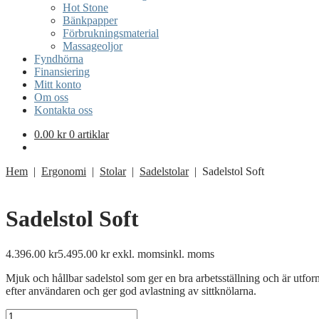
Hot Stone
Bänkpapper
Förbrukningsmaterial
Massageoljor
Fyndhörna
Finansiering
Mitt konto
Om oss
Kontakta oss
0.00
kr
0 artiklar
Hem
|
Ergonomi
|
Stolar
|
Sadelstolar
| Sadelstol Soft
Sadelstol Soft
4.396.00
kr
5.495.00
kr
exkl. moms
inkl. moms
Mjuk och hållbar sadelstol som ger en bra arbetsställning och är utfor
efter användaren och ger god avlastning av sittknölarna.
Sadelstol