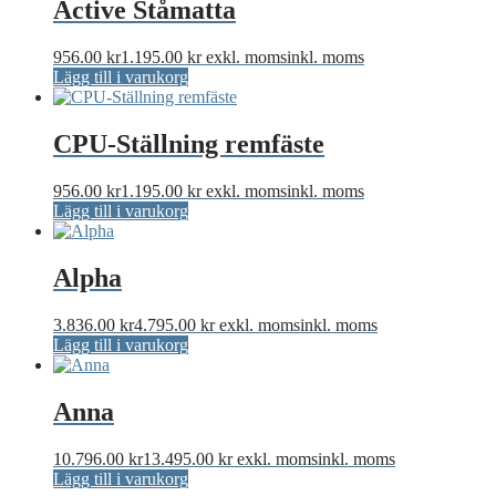
Active Ståmatta
956.00
kr
1.195.00
kr
exkl. moms
inkl. moms
Lägg till i varukorg
CPU-Ställning remfäste
956.00
kr
1.195.00
kr
exkl. moms
inkl. moms
Lägg till i varukorg
Alpha
3.836.00
kr
4.795.00
kr
exkl. moms
inkl. moms
Lägg till i varukorg
Anna
10.796.00
kr
13.495.00
kr
exkl. moms
inkl. moms
Lägg till i varukorg