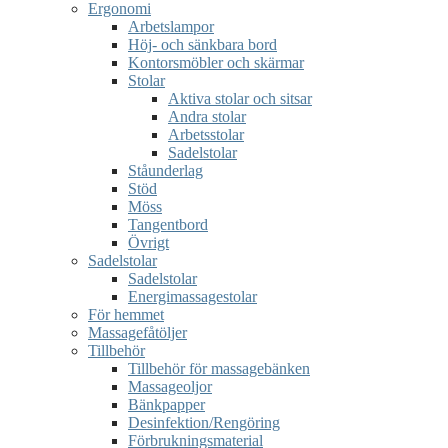
Ergonomi
Arbetslampor
Höj- och sänkbara bord
Kontorsmöbler och skärmar
Stolar
Aktiva stolar och sitsar
Andra stolar
Arbetsstolar
Sadelstolar
Ståunderlag
Stöd
Möss
Tangentbord
Övrigt
Sadelstolar
Sadelstolar
Energimassagestolar
För hemmet
Massagefåtöljer
Tillbehör
Tillbehör för massagebänken
Massageoljor
Bänkpapper
Desinfektion/Rengöring
Förbrukningsmaterial