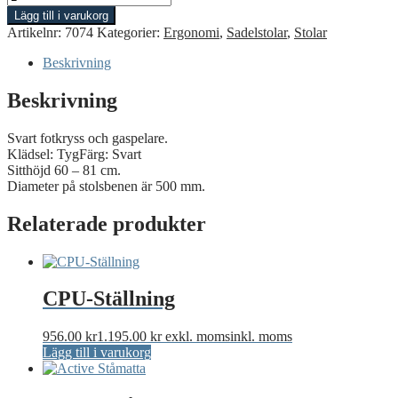
Soft
Lägg till i varukorg
mängd
Artikelnr:
7074
Kategorier:
Ergonomi
,
Sadelstolar
,
Stolar
Beskrivning
Beskrivning
Svart fotkryss och gaspelare.
Klädsel: TygFärg: Svart
Sitthöjd 60 – 81 cm.
Diameter på stolsbenen är 500 mm.
Relaterade produkter
CPU-Ställning
956.00
kr
1.195.00
kr
exkl. moms
inkl. moms
Lägg till i varukorg