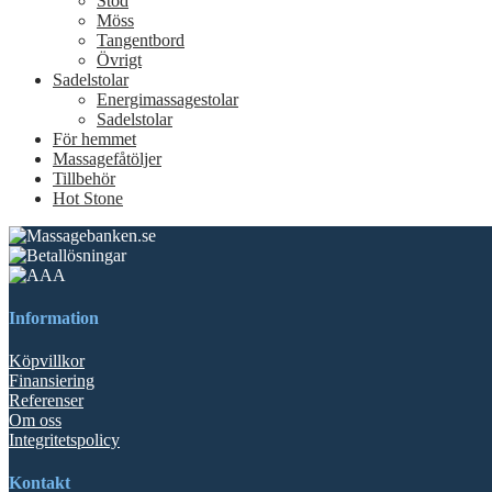
Stöd
Möss
Tangentbord
Övrigt
Sadelstolar
Energimassagestolar
Sadelstolar
För hemmet
Massagefåtöljer
Tillbehör
Hot Stone
Information
Köpvillkor
Finansiering
Referenser
Om oss
Integritetspolicy
Kontakt