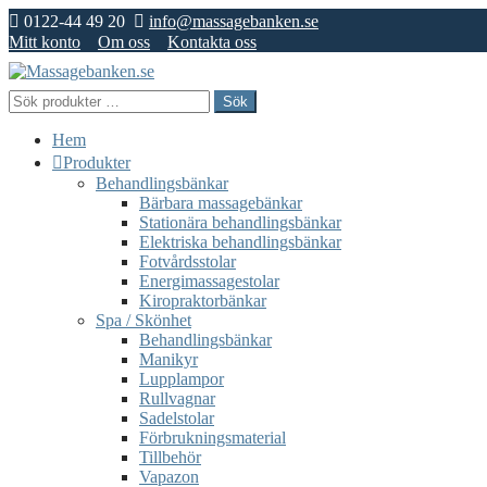
0122-44 49 20
info@massagebanken.se
Mitt konto
Om oss
Kontakta oss
Hoppa
Hoppa
till
till
Sök
Sök
navigering
innehåll
efter:
Hem
Produkter
Behandlingsbänkar
Bärbara massagebänkar
Stationära behandlingsbänkar
Elektriska behandlingsbänkar
Fotvårdsstolar
Energimassagestolar
Kiropraktorbänkar
Spa / Skönhet
Behandlingsbänkar
Manikyr
Lupplampor
Rullvagnar
Sadelstolar
Förbrukningsmaterial
Tillbehör
Vapazon