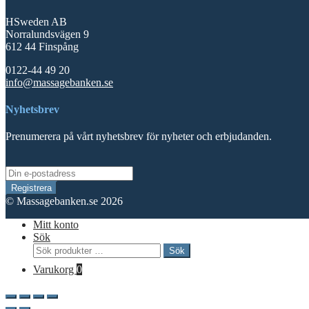
HSweden AB
Norralundsvägen 9
612 44 Finspång
0122-44 49 20
info@massagebanken.se
Nyhetsbrev
Prenumerera på vårt nyhetsbrev för nyheter och erbjudanden.
© Massagebanken.se 2026
Mitt konto
Sök
Sök
Sök
efter:
Varukorg
0