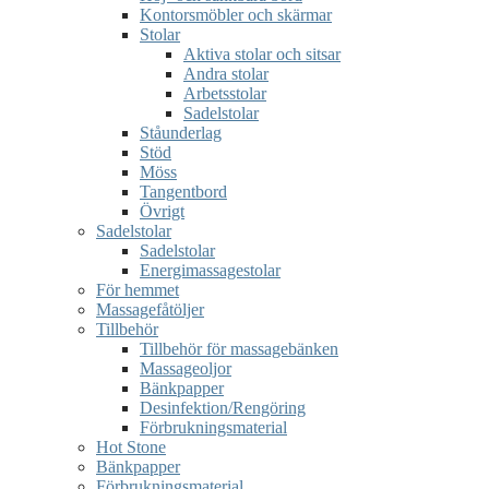
Kontorsmöbler och skärmar
Stolar
Aktiva stolar och sitsar
Andra stolar
Arbetsstolar
Sadelstolar
Ståunderlag
Stöd
Möss
Tangentbord
Övrigt
Sadelstolar
Sadelstolar
Energimassagestolar
För hemmet
Massagefåtöljer
Tillbehör
Tillbehör för massagebänken
Massageoljor
Bänkpapper
Desinfektion/Rengöring
Förbrukningsmaterial
Hot Stone
Bänkpapper
Förbrukningsmaterial