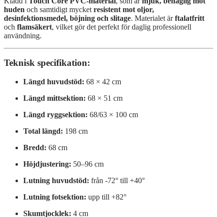
Klädd i
Touch Core PVC-material
, som är
mjuk, behaglig mot
huden
och samtidigt mycket
resistent mot oljor,
desinfektionsmedel, böjning och slitage
. Materialet är
ftalatfritt
och
flamsäkert
, vilket gör det perfekt för daglig professionell
användning.
Teknisk specifikation:
Längd huvudstöd:
68 × 42 cm
Längd mittsektion:
68 × 51 cm
Längd ryggsektion:
68/63 × 100 cm
Total längd:
198 cm
Bredd:
68 cm
Höjdjustering:
50–96 cm
Lutning huvudstöd:
från -72° till +40°
Lutning fotsektion:
upp till +82°
Skumtjocklek:
4 cm