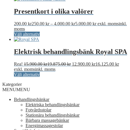
alternativen
kan
Presentkort i olika valörer
väljas
på
produktsidan
Prisintervall:
200.00
kr
250.00
kr
–
4.000.00
kr
5.000.00
kr
exkl. moms
inkl.
200.00 kr250.00 k
moms
Den
till
Välj alternativ
här
4.000.00 kr5.000.
produkten
har
Elektrisk behandlingsbänk Royal SPA
flera
varianter.
Det
Det
Rea!
15.900.00
kr
19.875.00
kr
12.900.00
kr
16.125.00
kr
De
ursprungliga
nuvar
exkl. moms
inkl. moms
olika
Den
priset
priset
Välj alternativ
alternativen
här
var:
är:
kan
Kategorier
produkten
15.900.00 kr19.875.00 kr.
12.90
väljas
MENU
MENU
har
på
flera
produktsidan
Behandlingsbänkar
varianter.
Elektriska behandlingsbänkar
De
Fotvårdsstolar
olika
Stationära behandlingsbänkar
alternativen
Bärbara massagebänkar
kan
Energimassagestolar
väljas