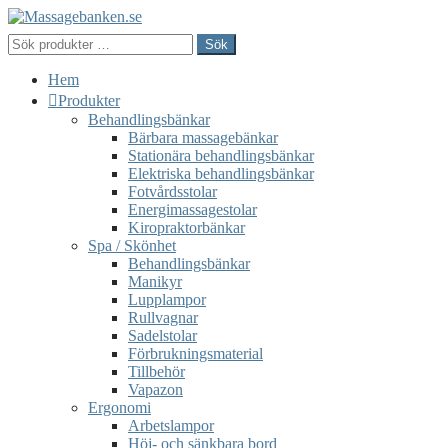
Hoppa
Hoppa
till
till
Sök
Sök
navigering
innehåll
efter:
Hem
Produkter
Behandlingsbänkar
Bärbara massagebänkar
Stationära behandlingsbänkar
Elektriska behandlingsbänkar
Fotvårdsstolar
Energimassagestolar
Kiropraktorbänkar
Spa / Skönhet
Behandlingsbänkar
Manikyr
Lupplampor
Rullvagnar
Sadelstolar
Förbrukningsmaterial
Tillbehör
Vapazon
Ergonomi
Arbetslampor
Höj- och sänkbara bord