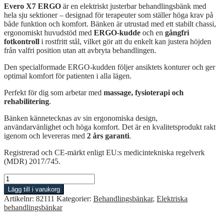
Evero X7 ERGO
är en elektriskt justerbar behandlingsbänk med
hela sju sektioner – designad för terapeuter som ställer höga krav på
både funktion och komfort. Bänken är utrustad med ett stabilt chassi,
ergonomiskt huvudstöd med
ERGO-kudde
och en
gångfri
fotkontroll
i rostfritt stål, vilket gör att du enkelt kan justera höjden
från valfri position utan att avbryta behandlingen.
Den specialformade ERGO-kudden följer ansiktets konturer och ger
optimal komfort för patienten i alla lägen.
Perfekt för dig som arbetar med
massage, fysioterapi och
rehabilitering
.
Bänken kännetecknas av sin ergonomiska design,
användarvänlighet och höga komfort. Det är en kvalitetsprodukt rakt
igenom och levereras med
2 års garanti
.
Registrerad och CE-märkt enligt EU:s medicintekniska regelverk
(MDR) 2017/745.
Stationär
behandlingsbänk
Lägg till i varukorg
Evero
Artikelnr:
82111
Kategorier:
Behandlingsbänkar
,
Elektriska
X7
behandlingsbänkar
ERGO