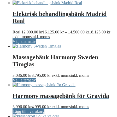
Elektrisk behandlingsbänk Madrid
Real
Pris
Rea!
12.900.00
kr
16.125.00
kr
–
14.500.00
kr
18.125.00
kr
12.9
exkl. moms
inkl. moms
Den
till
Välj alternativ
här
14.5
produkten
har
Massagebänk Harmony Sweden
flera
Timglas
varianter.
De
olika
3.036.00
kr
3.795.00
kr
exkl. moms
inkl. moms
alternativen
Den
Välj alternativ
kan
här
väljas
produkten
på
har
Harmony massagebänk för Gravida
produktsidan
flera
varianter.
3.996.00
kr
4.995.00
kr
exkl. moms
inkl. moms
De
Lägg till i varukorg
olika