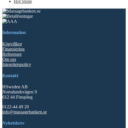
Hot Stone
Information
Köpvillkor
Finansiering
Referenser
Om oss
Integritetspolicy
Kontakt
HSweden AB
Norralundsvägen 9
612 44 Finspång
0122-44 49 20
info@massagebanken.se
Nyhetsbrev