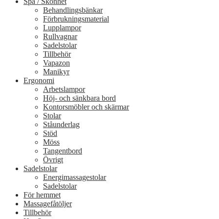
Spa / Skönhet
på
Behandlingsbänkar
produktsidan
Förbrukningsmaterial
Lupplampor
Rullvagnar
Sadelstolar
Tillbehör
Vapazon
Manikyr
Ergonomi
Arbetslampor
Höj- och sänkbara bord
Kontorsmöbler och skärmar
Stolar
Ståunderlag
Stöd
Möss
Tangentbord
Övrigt
Sadelstolar
Energimassagestolar
Sadelstolar
För hemmet
Massagefåtöljer
Tillbehör