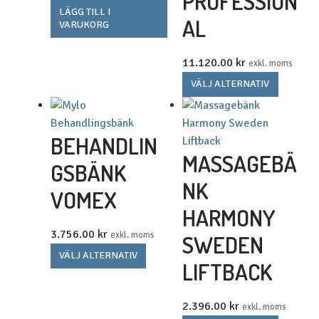
PROFESSION
LÄGG TILL I
AL
VARUKORG
11.120.00
kr
exkl. moms
Den
VÄLJ ALTERNATIV
här
produkt
har
BEHANDLIN
flera
MASSAGEBÄ
GSBÄNK
variante
NK
De
VOMEX
olika
HARMONY
alternat
3.756.00
kr
exkl. moms
SWEDEN
kan
Den
VÄLJ ALTERNATIV
väljas
LIFTBACK
här
på
produkten
produkt
har
2.396.00
kr
exkl. moms