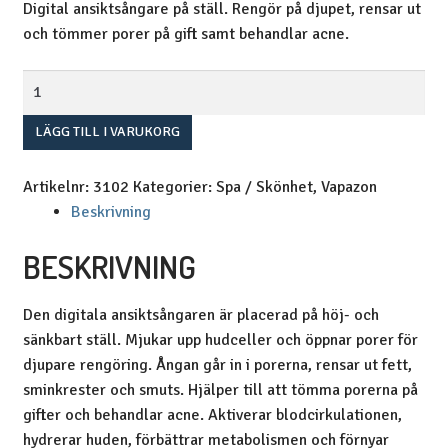
Digital ansiktsångare på ställ. Rengör på djupet, rensar ut
och tömmer porer på gift samt behandlar acne.
Vapazon
Cromo
mängd
LÄGG TILL I VARUKORG
Artikelnr:
3102
Kategorier:
Spa / Skönhet
,
Vapazon
Beskrivning
BESKRIVNING
Den digitala ansiktsångaren är placerad på höj- och
sänkbart ställ. Mjukar upp hudceller och öppnar porer för
djupare rengöring. Ångan går in i porerna, rensar ut fett,
sminkrester och smuts. Hjälper till att tömma porerna på
gifter och behandlar acne. Aktiverar blodcirkulationen,
hydrerar huden, förbättrar metabolismen och förnyar