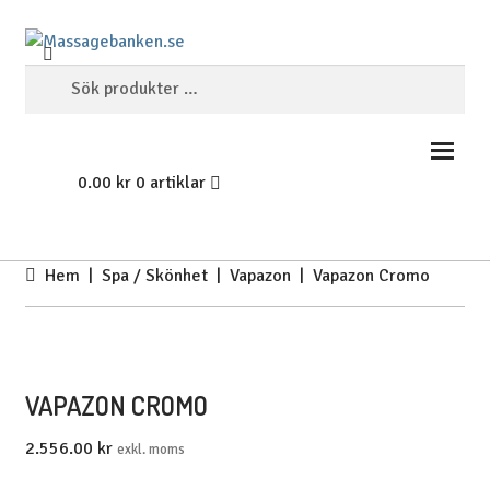
Hoppa
Hoppa
SÖK
till
till
Sök
navigering
innehåll
efter:
0.00
kr
0 artiklar
Hem
|
Spa / Skönhet
|
Vapazon
| Vapazon Cromo
VAPAZON CROMO
2.556.00
kr
exkl. moms