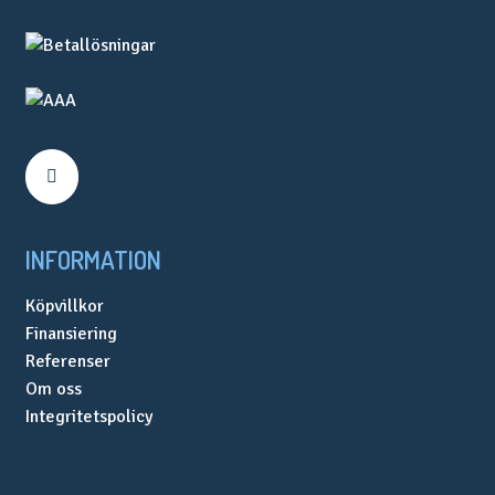
olika
alternativen
kan
väljas
på
produktsidan
INFORMATION
Köpvillkor
Finansiering
Referenser
Om oss
Integritetspolicy