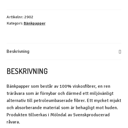
rulle,60cmx200m
2-
pack
Artikelnr:
2902
Kategori:
Bänkpapper
mängd
Beskrivning
BESKRIVNING
Bänkpapper som består av 100% viskosfibrer, en ren
träråvara som är förnybar och därmed ett miljövänligt
alternativ till petroleumbaserade fibrer. Ett mycket mjukt
och absorberande material som är behagligt mot huden.
Produkten tillverkas i Mölndal av Svenskproducerad
råvara.