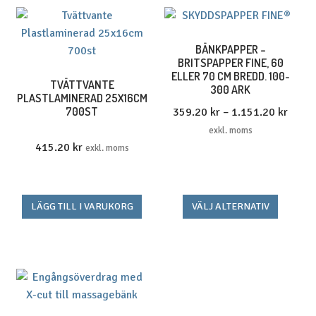
BÄNKPAPPER –
BRITSPAPPER FINE, 60
ELLER 70 CM BREDD. 100-
TVÄTTVANTE
300 ARK
PLASTLAMINERAD 25X16CM
Prisin
700ST
359.20
kr
–
1.151.20
kr
359.2
exkl. moms
till
415.20
kr
exkl. moms
1.151
Den
LÄGG TILL I VARUKORG
VÄLJ ALTERNATIV
här
produk
har
flera
variante
De