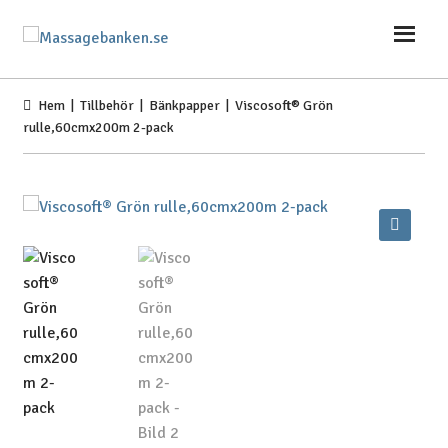
Hoppa
Hoppa
till
till
navigering
innehåll
Hem
|
Tillbehör
|
Bänkpapper
| Viscosoft® Grön
rulle,60cmx200m 2-pack
🔍