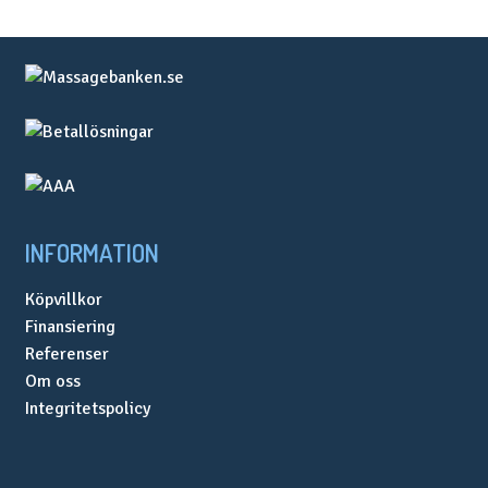
väljas
på
produktsidan
INFORMATION
Köpvillkor
Finansiering
Referenser
Om oss
Integritetspolicy