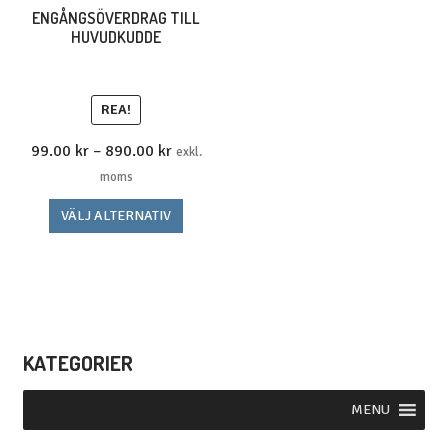
olika
ENGÅNGSÖVERDRAG TILL
HUVUDKUDDE
alterna
kan
väljas
REA!
på
produkt
Prisintervall:
99.00
kr
–
890.00
kr
exkl.
99.00 kr123.75 kr
moms
till
Den
VÄLJ ALTERNATIV
890.00 kr1.112.50 kr
här
produkten
har
flera
varianter.
KATEGORIER
De
olika
alternativen
MENU
kan