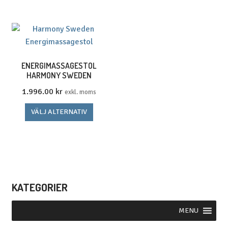
har
flera
varianter.
De
olika
ENERGIMASSAGESTOL
HARMONY SWEDEN
alternativen
kan
1.996.00
kr
exkl. moms
väljas
Den
VÄLJ ALTERNATIV
på
här
produktsidan
produkten
har
flera
varianter.
KATEGORIER
De
olika
alternativen
MENU
kan