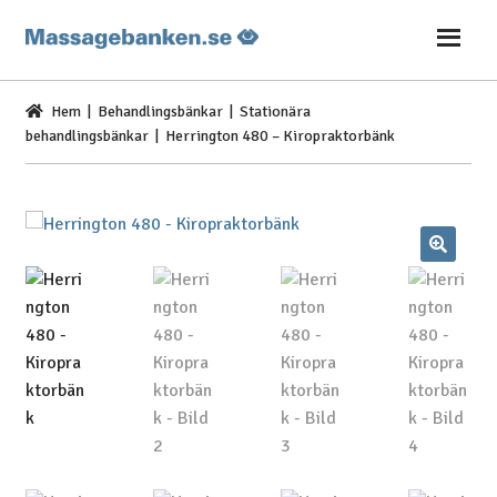
Hoppa
Hoppa
till
till
navigering
innehåll
Hem
|
Behandlingsbänkar
|
Stationära
behandlingsbänkar
| Herrington 480 – Kiropraktorbänk