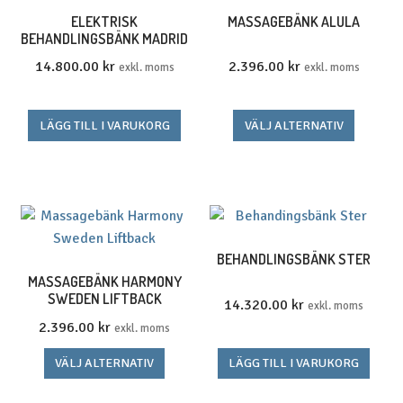
ELEKTRISK
MASSAGEBÄNK ALULA
BEHANDLINGSBÄNK MADRID
14.800.00
kr
2.396.00
kr
exkl. moms
exkl. moms
Den
LÄGG TILL I VARUKORG
VÄLJ ALTERNATIV
här
produk
har
flera
variante
De
BEHANDLINGSBÄNK STER
olika
MASSAGEBÄNK HARMONY
SWEDEN LIFTBACK
alterna
14.320.00
kr
exkl. moms
kan
2.396.00
kr
exkl. moms
väljas
Den
VÄLJ ALTERNATIV
LÄGG TILL I VARUKORG
på
här
produkt
produkten