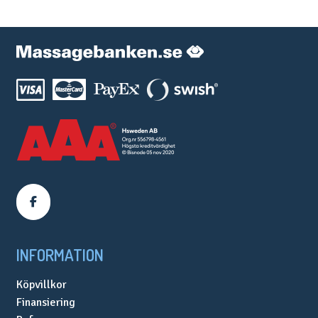
väljas
på
produktsidan
INFORMATION
Köpvillkor
Finansiering