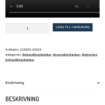
Herrington
LÄGG TILL I VARUKORG
480
-
Kiropraktorbänk
mängd
Artikelnr:
120001-20003
Kategorier:
Behandlingsbänkar
,
Kiropraktorbänkar
,
Stationära
behandlingsbänkar
Beskrivning
BESKRIVNING