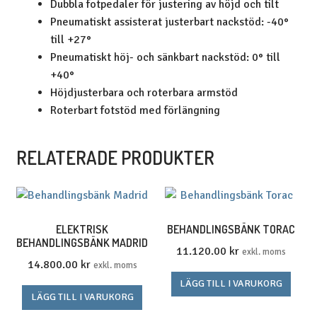
Dubbla fotpedaler för justering av höjd och tilt
Pneumatiskt assisterat justerbart nackstöd: -40°
till +27°
Pneumatiskt höj- och sänkbart nackstöd: 0° till
+40°
Höjdjusterbara och roterbara armstöd
Roterbart fotstöd med förlängning
RELATERADE PRODUKTER
ELEKTRISK
BEHANDLINGSBÄNK TORAC
BEHANDLINGSBÄNK MADRID
11.120.00
kr
exkl. moms
14.800.00
kr
exkl. moms
LÄGG TILL I VARUKORG
LÄGG TILL I VARUKORG