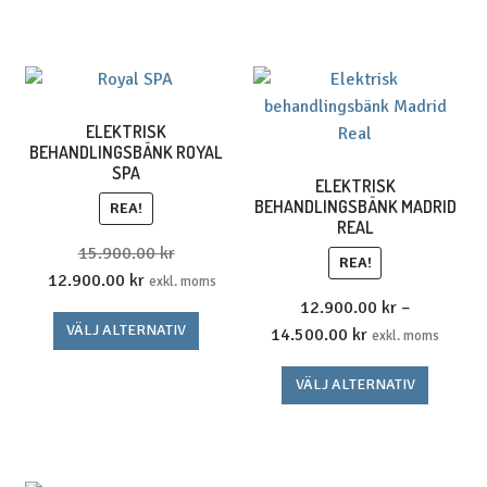
ELEKTRISK
BEHANDLINGSBÄNK ROYAL
SPA
ELEKTRISK
BEHANDLINGSBÄNK MADRID
REA!
REAL
15.900.00
kr
REA!
Det
Det
12.900.00
kr
exkl. moms
ursprungliga
nuvarande
12.900.00
kr
–
Den
VÄLJ ALTERNATIV
priset
priset
Prisintervall:
14.500.00
kr
exkl. moms
här
var:
är:
12.900.00 kr16
produkten
Den
VÄLJ ALTERNATIV
15.900.00 kr19.875.00 kr.
12.900.00 kr16.125.00 kr.
till
har
här
14.500.00 kr18
flera
produk
varianter.
har
De
flera