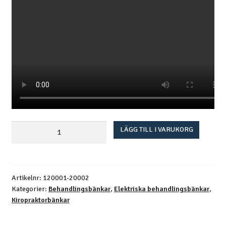
Prime
LÄGG TILL I VARUKORG
XT
-
Kiropraktorbänk
mängd
Artikelnr:
120001-20002
Kategorier:
Behandlingsbänkar
,
Elektriska behandlingsbänkar
,
Kiropraktorbänkar