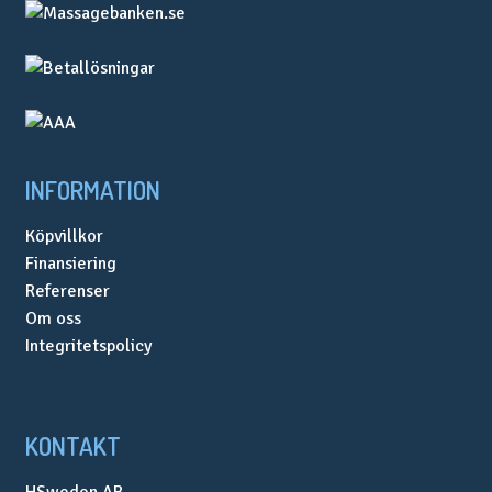
produktsidan
INFORMATION
Köpvillkor
Finansiering
Referenser
Om oss
Integritetspolicy
KONTAKT
HSweden AB