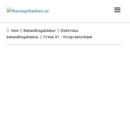
Hoppa
Hoppa
till
till
navigering
innehåll
Hem
|
Behandlingsbänkar
|
Elektriska
behandlingsbänkar
| Prime XT – Kiropraktorbänk