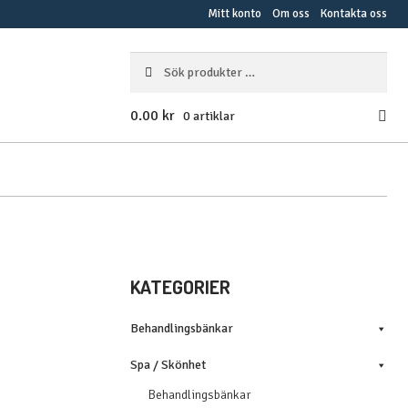
Mitt konto
Om oss
Kontakta oss
Sök
SÖK
efter:
0.00
kr
0 artiklar
KATEGORIER
Behandlingsbänkar
Spa / Skönhet
Behandlingsbänkar