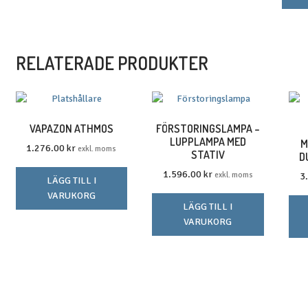
produkten
har
flera
varianter.
RELATERADE PRODUKTER
De
olika
alternativen
kan
väljas
VAPAZON ATHMOS
FÖRSTORINGSLAMPA –
på
LUPPLAMPA MED
M
1.276.00
kr
exkl. moms
STATIV
produktsidan
D
1.596.00
kr
exkl. moms
3
LÄGG TILL I
VARUKORG
LÄGG TILL I
VARUKORG