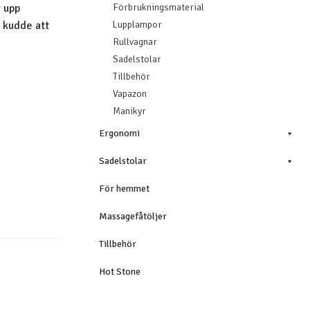
r upp
Förbrukningsmaterial
 kudde att
Lupplampor
Rullvagnar
Sadelstolar
Tillbehör
Vapazon
Manikyr
Ergonomi
Sadelstolar
För hemmet
Massagefåtöljer
Tillbehör
Hot Stone