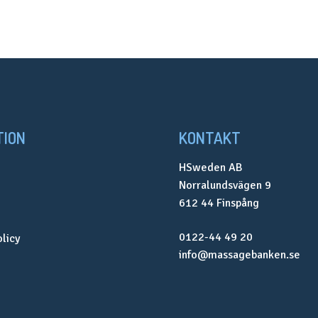
TION
KONTAKT
HSweden AB
Norralundsvägen 9
612 44 Finspång
0122-44 49 20
olicy
info@massagebanken.se