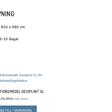
VNING
x B45 x H80 cm
 6-10 dagar
TIONSMEDEL DESIPLINT 5L
476.00
kr
exkl. moms
GG TILL I VARUKORG