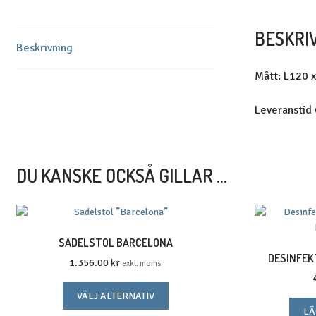
BESKRI
Beskrivning
Mått: L120 
Leveranstid
DU KANSKE OCKSÅ GILLAR …
SADELSTOL BARCELONA
DESINFEK
1.356.00
kr
exkl. moms
Den
VÄLJ ALTERNATIV
här
LÄ