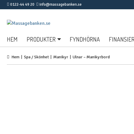
0122-44 49 20
info@massagebanken.se
Hoppa
Hoppa
till
till
navigering
innehåll
HEM
PRODUKTER
FYNDHÖRNA
FINANSIE
Hem
|
Spa / Skönhet
|
Manikyr
| Ulnar – Manikyrbord