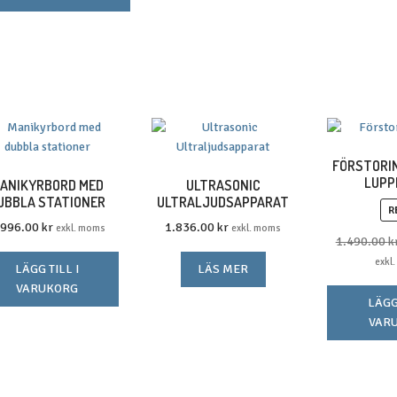
FÖRSTORI
LUPP
ANIKYRBORD MED
ULTRASONIC
UBBLA STATIONER
ULTRALJUDSAPPARAT
R
.996.00
kr
1.836.00
kr
exkl. moms
exkl. moms
1.490.00
k
exkl
LÄGG TILL I
LÄS MER
VARUKORG
LÄGG 
VAR