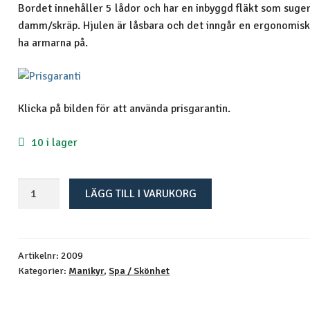
Bordet innehåller 5 lådor och har en inbyggd fläkt som suge
damm/skräp. Hjulen är låsbara och det inngår en ergonomisk
ha armarna på.
Klicka på bilden för att använda prisgarantin.
10 i lager
Ulnar
LÄGG TILL I VARUKORG
-
Manikyrbord
mängd
Artikelnr:
2009
Kategorier:
Manikyr
,
Spa / Skönhet